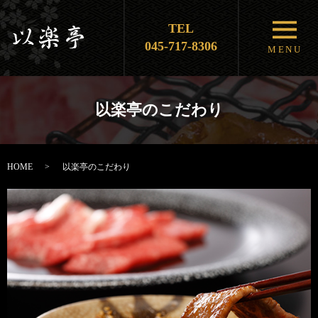
TEL
メニ
045-717-8306
MENU
以楽亭のこだわり
HOME
以楽亭のこだわり