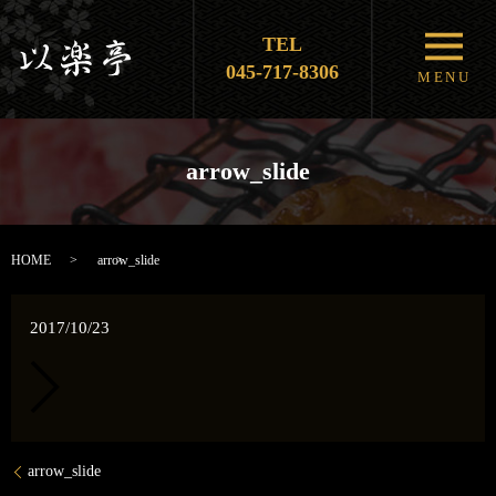
TEL
メニ
045-717-8306
MENU
arrow_slide
HOME
arrow_slide
2017/10/23
arrow_slide