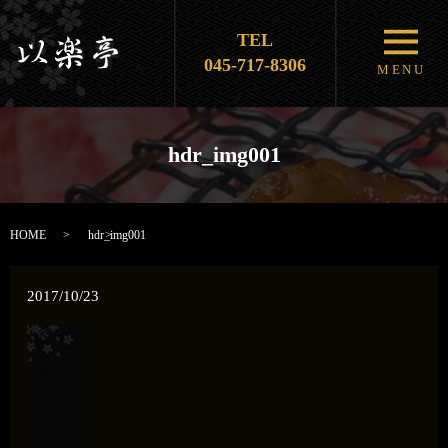
TEL
メニ
045-717-8306
MENU
hdr_img001
HOME
hdr_img001
2017/10/23